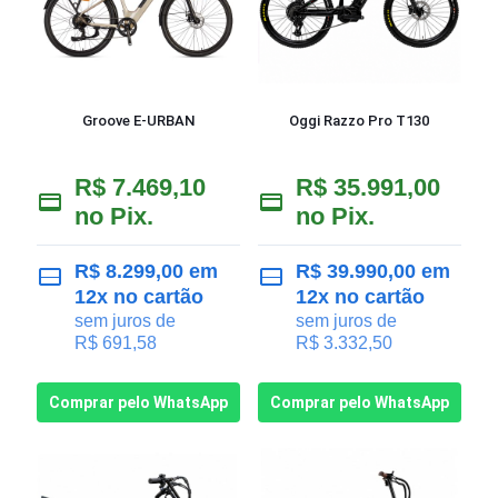
Groove E-URBAN
Oggi Razzo Pro T130
R$
7.469,10
R$
35.991,00
no Pix.
no Pix.
R$
8.299,00
em
R$
39.990,00
em
12x no cartão
12x no cartão
sem juros de
sem juros de
R$
691,58
R$
3.332,50
Comprar pelo WhatsApp
Comprar pelo WhatsApp