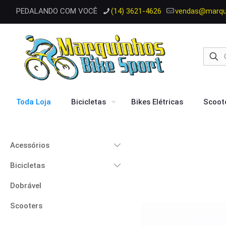
PEDALANDO COM VOCÊ
(14) 3621-4626
vendas@marqui
Toda Loja
Bicicletas
Bikes Elétricas
Scoote
Acessórios
Bicicletas
Dobrável
Scooters