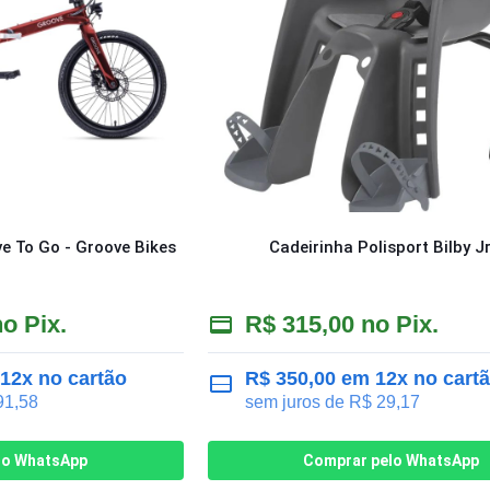
ve To Go - Groove Bikes
Cadeirinha Polisport Bilby J
o Pix.
R$
315,00
no Pix.
12x no cartão
R$
350,00
em 12x no cart
1,58
sem juros de
R$
29,17
lo WhatsApp
Comprar pelo WhatsApp