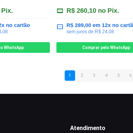
 Pix.
R$
260,10
no Pix.
x no cartão
R$
289,00
em 12x no cart
,08
sem juros de
R$
24,08
lo WhatsApp
Comprar pelo WhatsApp
1
2
3
4
5
6
Atendimento