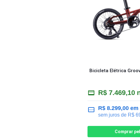
Bicicleta Elétrica Groo
R$
7.469,10
n
R$
8.299,00
em 
sem juros de
R$
69
Comprar pe