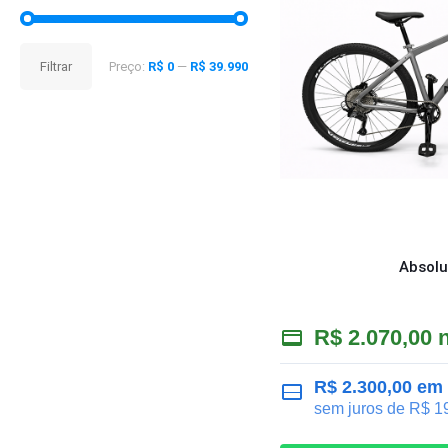
Preço
Preço
Filtrar
Preço:
R$ 0
—
R$ 39.990
mínimo
máximo
Absolu
R$
2.070,00
n
R$
2.300,00
em 
sem juros de
R$
19