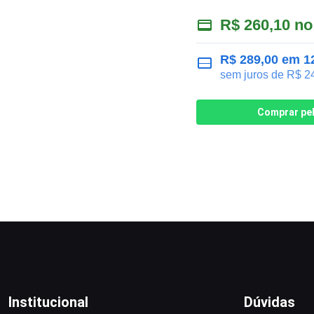
R$
260,10
no
R$
289,00
em 12
sem juros de
R$
24
Comprar pe
Institucional
Dúvidas