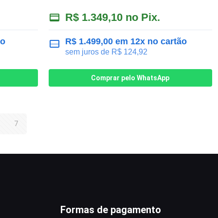
R$
1.349,10
no Pix.
ão
R$
1.499,00
em 12x no cartão
sem juros de
R$
124,92
Comprar pelo WhatsApp
7
Formas de pagamento