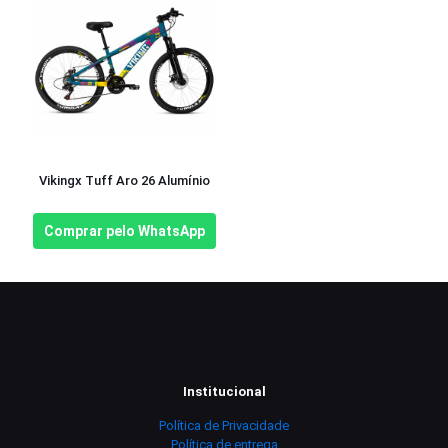
Vikingx Tuff Aro 26 Alumínio
Comprar pelo WhatsApp
Institucional
Política de Privacidade
Política de entrega