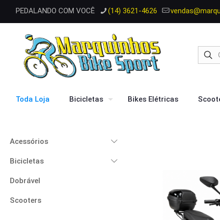
PEDALANDO COM VOCÊ
(14) 3621-4626
vendas@marqui
Toda Loja
Bicicletas
Bikes Elétricas
Scoote
Acessórios
Bicicletas
Dobrável
Scooters