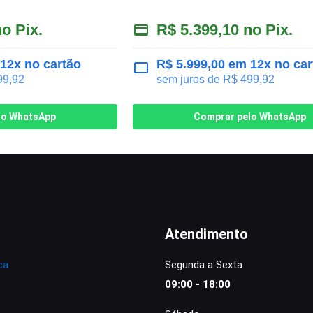
o Pix.
R$
5.399,10
no Pix.
12x no cartão
R$
5.999,00
em 12x no car
9,92
sem juros de
R$
499,92
lo WhatsApp
Comprar pelo WhatsApp
Atendimento
ca
Segunda a Sexta
09:00 - 18:00