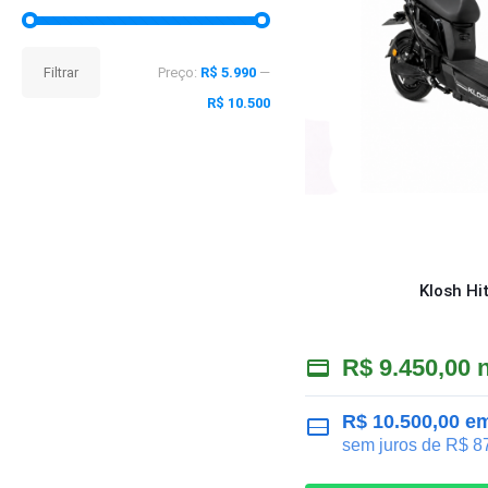
Preço
Preço
Filtrar
Preço:
R$ 5.990
—
mínimo
máximo
R$ 10.500
Klosh Hi
R$
9.450,00
n
R$
10.500,00
em
sem juros de
R$
87