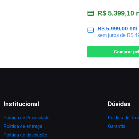
R$
5.399,10
n
R$
5.999,00
em 
sem juros de
R$
49
Comprar pe
Institucional
Dúvidas
Política de Privacidade
Política de Tro
Política de entrega
Garantia
Política de devolução