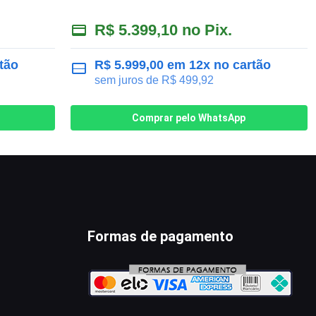
R$
5.399,10
no Pix.
tão
R$
5.999,00
em 12x no cartão
sem juros de
R$
499,92
Comprar pelo WhatsApp
Formas de pagamento