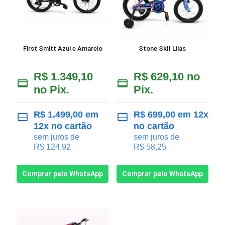
First Smitt Azul e Amarelo
Stone SkII Lilas
R$
1.349,10
R$
629,10
no
no Pix.
Pix.
R$
1.499,00
em
R$
699,00
em 12x
12x no cartão
no cartão
sem juros de
sem juros de
R$
124,92
R$
58,25
Comprar pelo WhatsApp
Comprar pelo WhatsApp