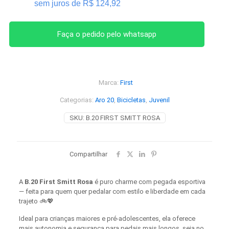
sem juros de
R$
124,92
Faça o pedido pelo whatsapp
Marca:
First
Categorias:
Aro 20
,
Bicicletas
,
Juvenil
SKU:
B.20 FIRST SMITT ROSA
Compartilhar
A
B.20 First Smitt Rosa
é puro charme com pegada esportiva
— feita para quem quer pedalar com estilo e liberdade em cada
trajeto 🚲💖
Ideal para crianças maiores e pré-adolescentes, ela oferece
mais autonomia e segurança para pedais mais longos, seja no