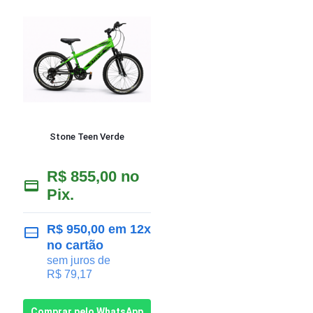
Stone Teen Verde
R$
855,00
no
Pix.
R$
950,00
em 12x
no cartão
sem juros de
R$
79,17
Comprar pelo WhatsApp