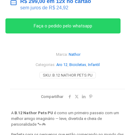
R$
299,00
em 12x no cartão
sem juros de
R$
24,92
Faça o pedido pelo whatsapp
Marca:
Nathor
Categorias:
Aro 12
,
Bicicletas
,
Infantil
SKU:
B.12 NATHOR PETS PU
Compartilhar
A
B.12 Nathor Pets PU
é como um primeiro passeio com um
melhor amigo imaginário — leve, divertida e cheia de
personalidade 🐾🚲
Perfeita para os pequenos que estão começando no mundo das