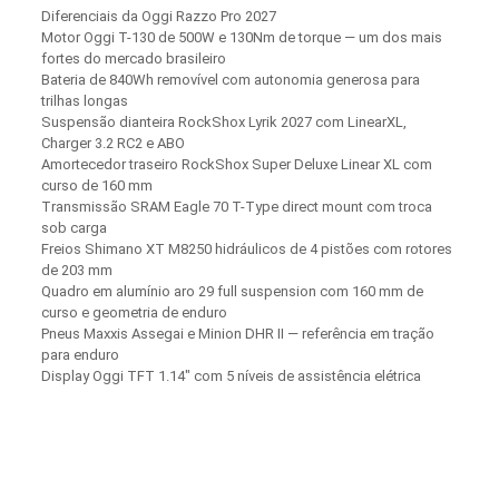
Diferenciais da Oggi Razzo Pro 2027
Motor Oggi T-130 de 500W e 130Nm de torque — um dos mais
fortes do mercado brasileiro
Bateria de 840Wh removível com autonomia generosa para
trilhas longas
Suspensão dianteira RockShox Lyrik 2027 com LinearXL,
Charger 3.2 RC2 e ABO
Amortecedor traseiro RockShox Super Deluxe Linear XL com
curso de 160 mm
Transmissão SRAM Eagle 70 T-Type direct mount com troca
sob carga
Freios Shimano XT M8250 hidráulicos de 4 pistões com rotores
de 203 mm
Quadro em alumínio aro 29 full suspension com 160 mm de
curso e geometria de enduro
Pneus Maxxis Assegai e Minion DHR II — referência em tração
para enduro
Display Oggi TFT 1.14″ com 5 níveis de assistência elétrica