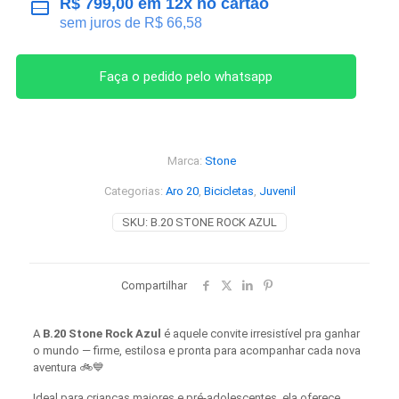
R$
799,00
em 12x no cartão
sem juros de
R$
66,58
Faça o pedido pelo whatsapp
Marca:
Stone
Categorias:
Aro 20
,
Bicicletas
,
Juvenil
SKU:
B.20 STONE ROCK AZUL
Compartilhar
A
B.20 Stone Rock Azul
é aquele convite irresistível pra ganhar
o mundo — firme, estilosa e pronta para acompanhar cada nova
aventura 🚲💙
Ideal para crianças maiores e pré-adolescentes, ela oferece