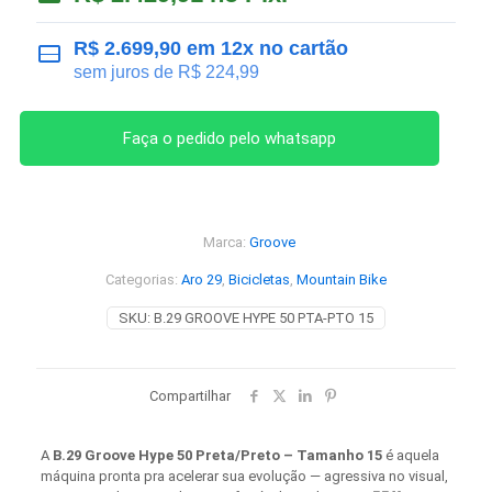
R$
2.699,90
em 12x no cartão
sem juros de
R$
224,99
Faça o pedido pelo whatsapp
Marca:
Groove
Categorias:
Aro 29
,
Bicicletas
,
Mountain Bike
SKU:
B.29 GROOVE HYPE 50 PTA-PТО 15
Compartilhar
A
B.29 Groove Hype 50 Preta/Preto – Tamanho 15
é aquela
máquina pronta pra acelerar sua evolução — agressiva no visual,