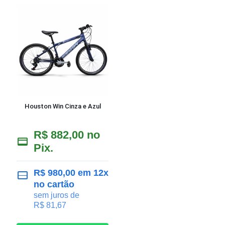
Houston Win Cinza e Azul
R$
882,00
no
Pix.
R$
980,00
em 12x
no cartão
sem juros de
R$
81,67