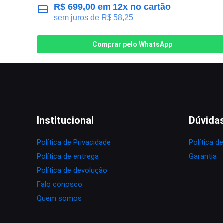
R$
699,00
em 12x no cartão
sem juros de
R$
58,25
Comprar pelo WhatsApp
Institucional
Dúvida
Política de Privacidade
Política d
Política de entrega
Garantia
Política de devolução
Falo conosco
Quem somos