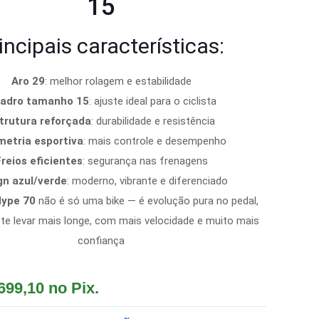
15
incipais características:
Aro 29
: melhor rolagem e estabilidade
adro tamanho 15
: ajuste ideal para o ciclista
trutura reforçada
: durabilidade e resistência
etria esportiva
: mais controle e desempenho
reios eficientes
: segurança nas frenagens
gn azul/verde
: moderno, vibrante e diferenciado
Hype 70
não é só uma bike — é evolução pura no pedal,
 te levar mais longe, com mais velocidade e muito mais
confiança
699,10
no Pix.