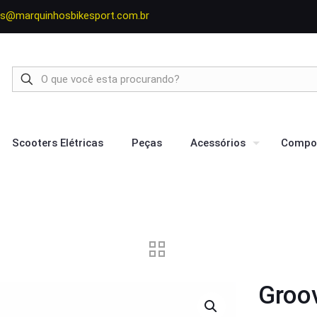
s@marquinhosbikesport.com.br
Scooters Elétricas
Peças
Acessórios
Compo
Groo