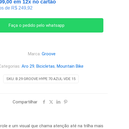
99,00
em 12x no cartão
os de
R$
249,92
Faça o pedido pelo whatsapp
Marca:
Groove
Categorias:
Aro 29
,
Bicicletas
,
Mountain Bike
SKU:
B.29 GROOVE HYPE 70 AZUL-VDE 15
Compartilhar
le e um visual que chama atenção até na trilha mais